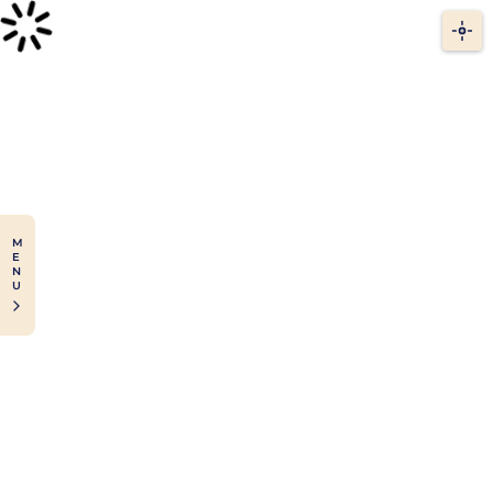
M
E
N
U